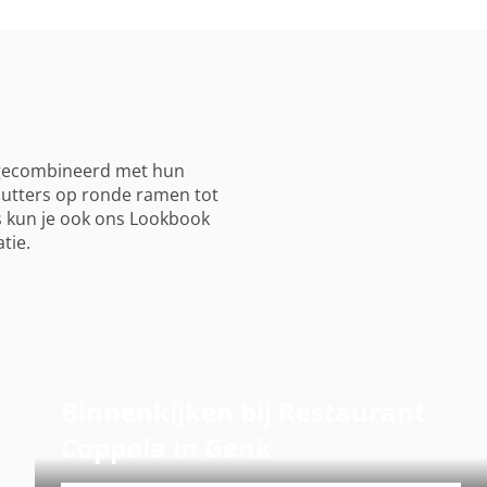
 gecombineerd met hun
shutters op ronde ramen tot
rs kun je ook ons Lookbook
tie.
Binnenkijken bij Restaurant
Coppola in Genk