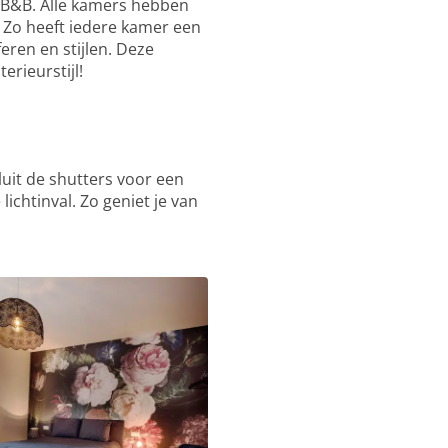
ze B&B. Alle kamers hebben
. Zo heeft iedere kamer een
eren en stijlen. Deze
erieurstijl!
luit de shutters voor een
ichtinval. Zo geniet je van