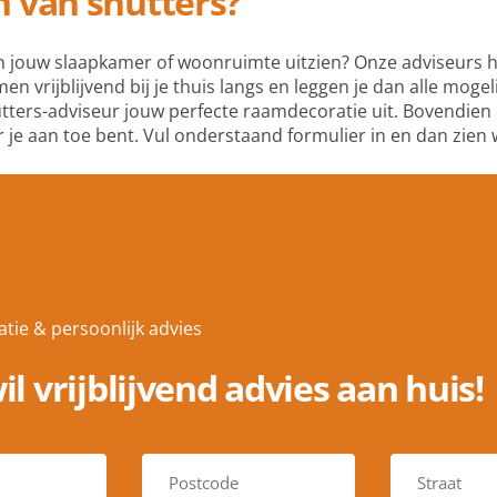
n van shutters?
n jouw slaapkamer of woonruimte uitzien? Onze adviseurs h
 vrijblijvend bij je thuis langs en leggen je dan alle mogel
ters-adviseur jouw perfecte raamdecoratie uit. Bovendien o
 je aan toe bent. Vul onderstaand formulier in en dan zien w
tie & persoonlijk advies
wil vrijblijvend advies aan huis!
P
S
o
t