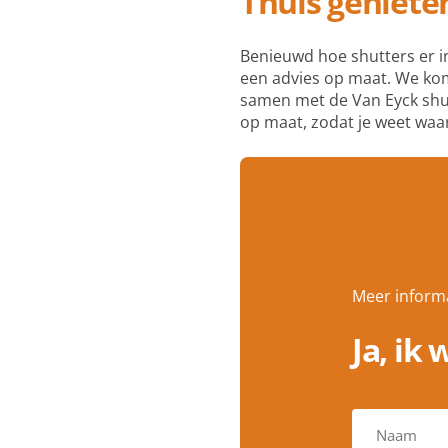
Thuis geniete
Benieuwd hoe shutters er i
een advies op maat. We komen
samen met de Van Eyck shut
op maat, zodat je weet waar
Meer informa
Ja, ik 
V
o