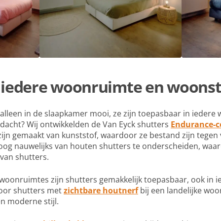
 iedere woonruimte en woonsti
et alleen in de slaapkamer mooi, ze zijn toepasbaar in ieder
dacht? Wij ontwikkelden de Van Eyck shutters
Endurance-co
ijn gemaakt van kunststof, waardoor ze bestand zijn tegen 
e oog nauwelijks van houten shutters te onderscheiden, waa
 van shutters.
e woonruimtes zijn shutters gemakkelijk toepasbaar, ook in i
voor shutters met
zichtbare houtnerf
bij een landelijke woon
en moderne stijl.