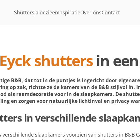
Shutters
Jaloezieën
Inspiratie
Over ons
Contact
Eyck shutters
in ee
tige B&B, dat tot in de puntjes is ingericht door eigenar
ng op zak, richtte ze de kamers van de B&B stijlvol in. 
trod als raamdecoratie voor in de slaapkamers. De shutt
ing en zorgen voor natuurlijke lichtinval en privacy wan
tters in verschillende slaapka
s verschillende slaapkamers voorzien van shutters in B&B C