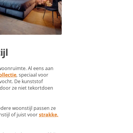
jl
e woonruimte. Al eens aan
llectie
, speciaal voor
vocht. De kunststof
rdoor ze niet tekortdoen
edere woonstijl passen ze
stijl of juist voor
strakke,