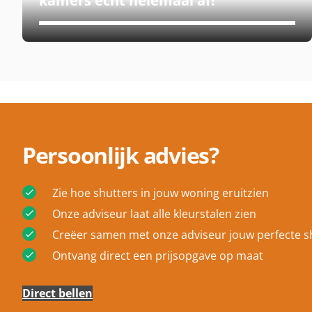
kamers echt helemaal af!
Persoonlijk advies?
Zie hoe shutters in jouw woning eruitzien
Onze adviseur laat alle kleurstalen zien
Creëer samen met onze adviseur jouw perfecte sh
Ontvang direct een prijsopgave op maat
Direct bellen