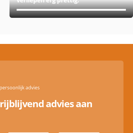
verliepen erg prettig.
persoonlijk advies
 vrijblijvend advies aan