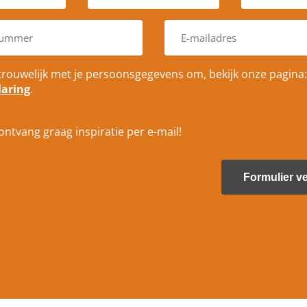
s
r
t
a
E
c
a
-
o
t
m
d
*
a
e
trouwelijk met je persoonsgegevens om, bekijk onze pagina:
i
*
laring
.
l
a
d
r
k ontvang graag inspiratie per e-mail!
e
s
*