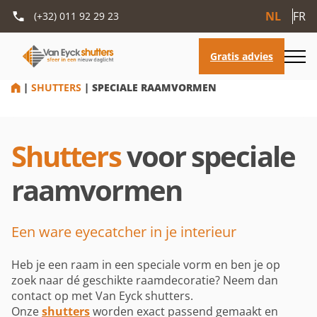
NL
FR
(+32) 011 92 29 23
HOME
|
SHUTTERS
|
SPECIALE RAAMVORMEN
Shutters
voor speciale
raamvormen
Een ware eyecatcher in je interieur
Heb je een raam in een speciale vorm en ben je op
zoek naar dé geschikte raamdecoratie? Neem dan
contact op met Van Eyck shutters.
Onze
shutters
worden exact passend gemaakt en