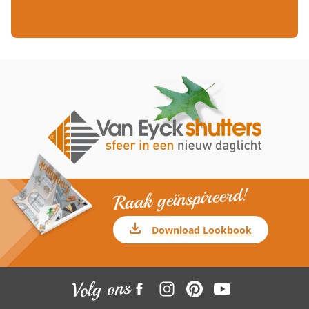
Raak geïnspireerd!
Download Lookbook
Volg ons