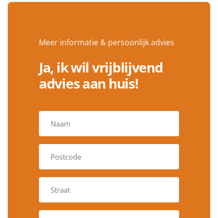
Meer informatie & persoonlijk advies
Ja, ik wil vrijblijvend
advies aan huis!
V
o
l
l
P
e
o
d
s
i
t
g
S
c
e
t
o
n
r
d
a
a
e
T
a