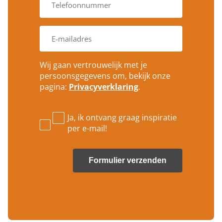
a
*
e
m
t
l
*
*
e
E
f
-
o
m
o
a
n
Wij gaan vertrouwelijk met je
i
n
persoonsgegevens om, bekijk onze
l
u
pagina:
Privacyverklaring
.
a
m
d
m
r
e
e
Ja, ik ontvang graag inspiratie
r
s
per e-mail!
*
*