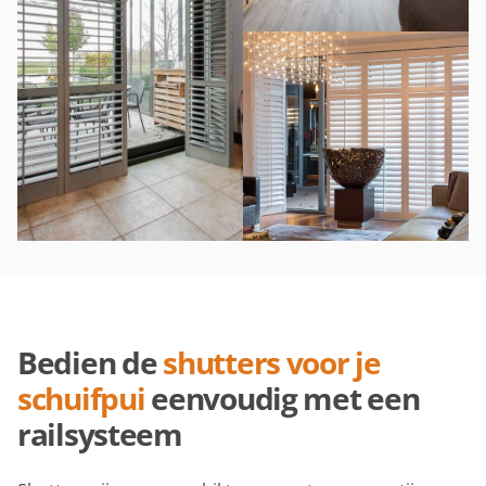
Bedien de
shutters voor je
schuifpui
eenvoudig met een
railsysteem