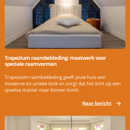
Trapezium raambekleding: maatwerk voor
speciale raamvormen
Trapezium raambekleding geeft jouw huis een
moderne en unieke look en zorgt dat het licht op een
speelse manier naar binnen komt.
Naar bericht