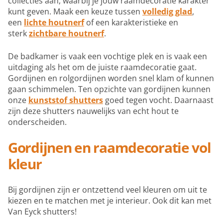
collecties aan, waarbij je jouw raamdecoratie karakter
kunt geven. Maak een keuze tussen
volledig glad
,
een
lichte houtnerf
of een karakteristieke en
sterk
zichtbare houtnerf
.
De badkamer is vaak een vochtige plek en is vaak een
uitdaging als het om de juiste raamdecoratie gaat.
Gordijnen en rolgordijnen worden snel klam of kunnen
gaan schimmelen. Ten opzichte van gordijnen kunnen
onze
kunststof shutters
goed tegen vocht. Daarnaast
zijn deze shutters nauwelijks van echt hout te
onderscheiden.
Gordijnen en raamdecoratie vol
kleur
Bij gordijnen zijn er ontzettend veel kleuren om uit te
kiezen en te matchen met je interieur. Ook dit kan met
Van Eyck shutters!