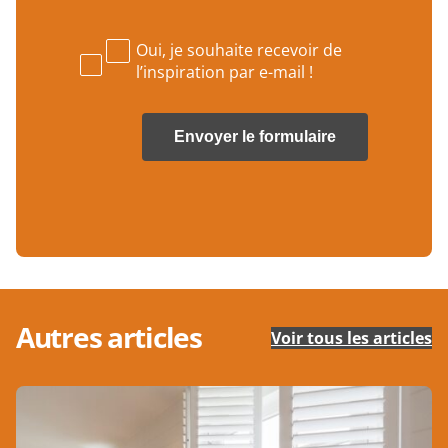
-
p
m
h
a
Oui, je souhaite recevoir de
o
i
n
l’inspiration par e-mail !
l
e
*
*
Autres articles
Voir tous les articles