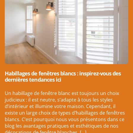
Habillages de fenêtres blancs : inspirez-vous des
dernières tendances ici
Un habillage de fenêtre blanc est toujours un choix
judicieux : il est neutre, s’adapte à tous les styles
d’intérieur et illumine votre maison. Cependant, il
existe un large choix de types d’habillages de fenêtres
blancs. C’est pourquoi nous vous présentons dans ce
blog les avantages pratiques et esthétiques de nos
décorations de fenêtre blanches. […]