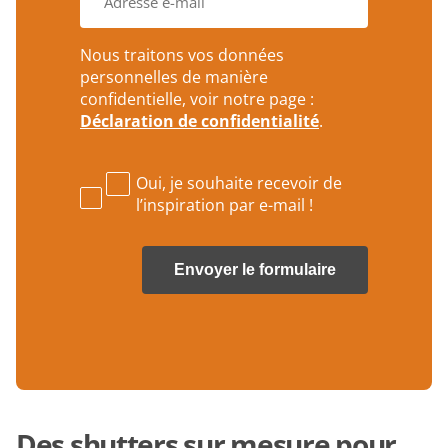
m
-
o
a
m
o
i
a
n
Nous traitons vos données
s
i
n
personnelles de manière
o
l
u
n
confidentielle, voir notre page :
a
m
*
d
Déclaration de confidentialité
.
m
r
e
e
r
s
Oui, je souhaite recevoir de
*
*
l’inspiration par e-mail !
Des shutters sur mesure pour