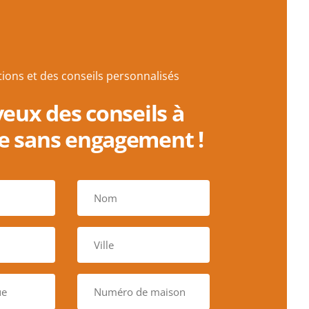
tions et des conseils personnalisés
 veux des conseils à
e sans engagement !
A
c
h
t
W
e
o
r
o
n
n
a
N
p
a
u
l
m
m