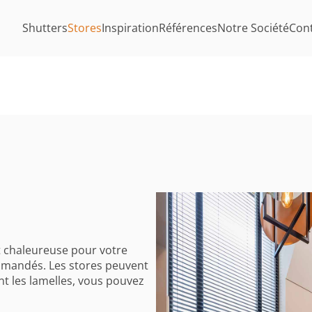
Shutters
Stores
Inspiration
Références
Notre Société
Con
t chaleureuse pour votre
ommandés. Les stores peuvent
nt les lamelles, vous pouvez