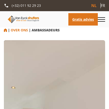
NL
FR
(+32) 011 92 29 23
HOME
|
OVER ONS
|
AMBASSADEURS