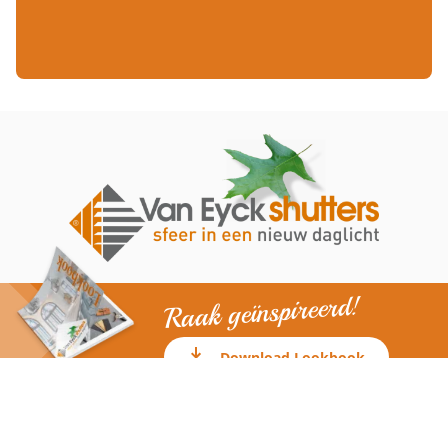
Raak geïnspireerd!
Download Lookbook
Volg ons