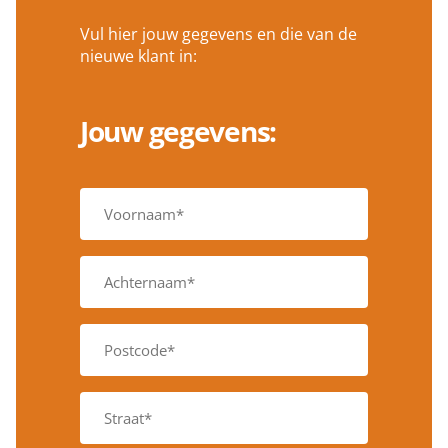
Vul hier jouw gegevens en die van de
nieuwe klant in:
Jouw gegevens:
V
o
o
r
A
n
c
a
h
a
t
m
P
e
*
o
r
*
s
n
t
a
S
c
a
t
o
m
r
d