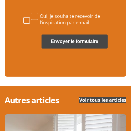
-
p
m
h
a
Oui, je souhaite recevoir de
o
i
n
l’inspiration par e-mail !
l
e
*
*
Autres articles
Voir tous les articles