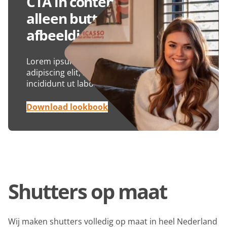
CTA in content breedte
alleen buttons en
afbeelding
Lorem ipsum dolor sit amet, consectetur
adipiscing elit, sed do eiusmod tempor
incididunt ut labore et dolore magna aliqua.
Download lookbook
Shutters op maat
Wij maken shutters volledig op maat in heel Nederland