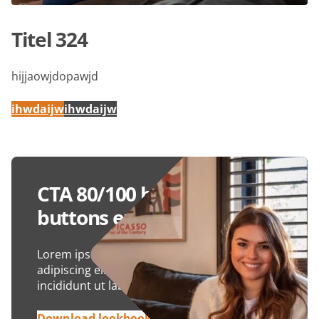
Titel 324
hijjaowjdopawjd
ihwdaijw
ihwdaijw
CTA 80/100 breedte alleen
buttons en afbeelding
Lorem ipsum dolor sit amet, consectetur
adipiscing elit, sed do eiusmod tempor
incididunt ut labore et dolore magna aliqua.
Download lookbook