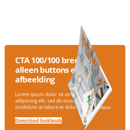
CTA 100/100 breedte
alleen buttons en
afbeelding
Lorem ipsum dolor sit amet, consectetur
adipiscing elit, sed do eiusmod tempor
incididunt ut labore et dolore magna aliqua.
Download lookbook