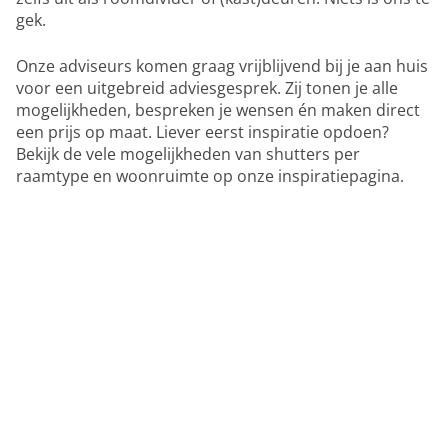
gek.
Onze adviseurs komen graag vrijblijvend bij je aan huis
voor een uitgebreid adviesgesprek. Zij tonen je alle
mogelijkheden, bespreken je wensen én maken direct
een prijs op maat. Liever eerst inspiratie opdoen?
Bekijk de vele mogelijkheden van shutters per
raamtype en woonruimte op onze inspiratiepagina.
Plus d’informations et des conseils
personnalisés
Oui, je veux des conseils à
domicile sans engagement
!