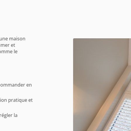
s une maison
umer et
comme le
 à commander en
tion pratique et
égler la