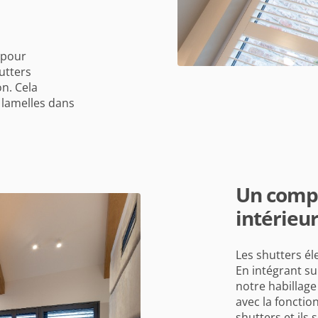
 pour
utters
on. Cela
 lamelles dans
Un compl
intérieu
Les shutters él
En intégrant su
notre habillage
avec la fonctio
shutters et ils