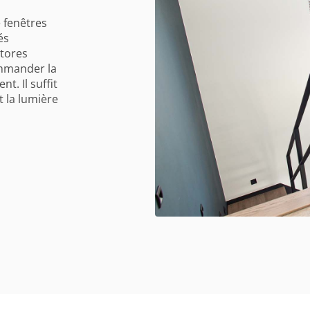
 fenêtres
és
stores
ommander la
. Il suffit
 la lumière